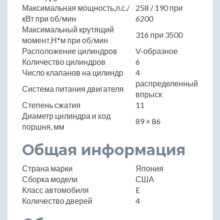
Максимальная мощность,л.с./
258 / 190 при
кВт при об/мин
6200
Максимальный крутящий
316 при 3500
момент,Н*м при об/мин
Расположение цилиндров
V-образное
Количество цилиндров
6
Число клапанов на цилиндр
4
распределенный
Система питания двигателя
впрыск
Степень сжатия
11
Диаметр цилиндра и ход
89 × 86
поршня, мм
Общая информация
Страна марки
Япония
Сборка модели
США
Класс автомобиля
E
Количество дверей
4