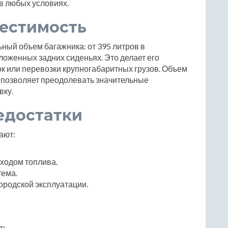
в любых условиях.
местимость
ьный объем багажника: от 395 литров в
ложенных задних сиденьях. Это делает его
 или перевозки крупногабаритных грузов. Объем
о позволяет преодолевать значительные
вку.
едостатки
ают:
ходом топлива.
тема.
ородской эксплуатации.
ть.