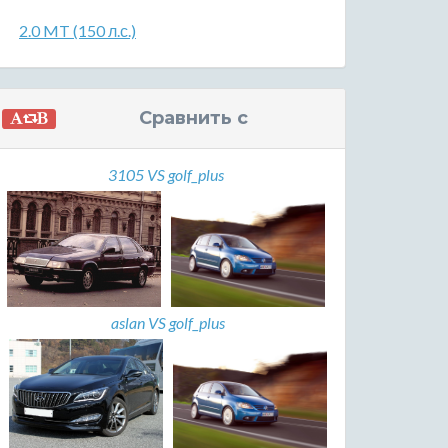
2.0 MT (150 л.с.)
Сравнить с
3105 VS golf_plus
aslan VS golf_plus