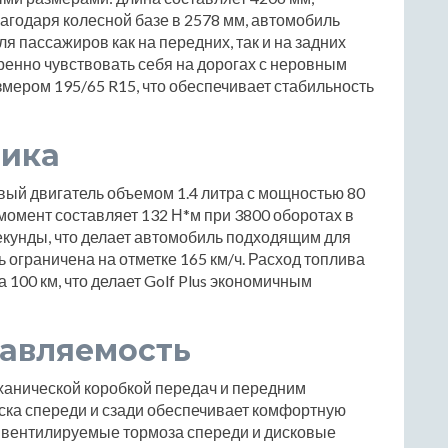
лагодаря колесной базе в 2578 мм, автомобиль
 пассажиров как на передних, так и на задних
ренно чувствовать себя на дорогах с неровным
мером 195/65 R15, что обеспечивает стабильность
мика
овый двигатель объемом 1.4 литра с мощностью 80
омент составляет 132 Н*м при 3800 оборотах в
 секунды, что делает автомобиль подходящим для
 ограничена на отметке 165 км/ч. Расход топлива
 100 км, что делает Golf Plus экономичным
равляемость
анической коробкой передач и передним
ка спереди и сзади обеспечивает комфортную
е вентилируемые тормоза спереди и дисковые