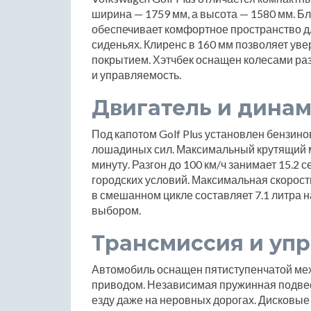
ширина — 1759 мм, а высота — 1580 мм. Б
обеспечивает комфортное пространство для
сиденьях. Клиренс в 160 мм позволяет уве
покрытием. Хэтчбек оснащен колесами раз
и управляемость.
Двигатель и дина
Под капотом Golf Plus установлен бензин
лошадиных сил. Максимальный крутящий м
минуту. Разгон до 100 км/ч занимает 15.2
городских условий. Максимальная скорость
в смешанном цикле составляет 7.1 литра на
выбором.
Трансмиссия и уп
Автомобиль оснащен пятиступенчатой мех
приводом. Независимая пружинная подвес
езду даже на неровных дорогах. Дисковы