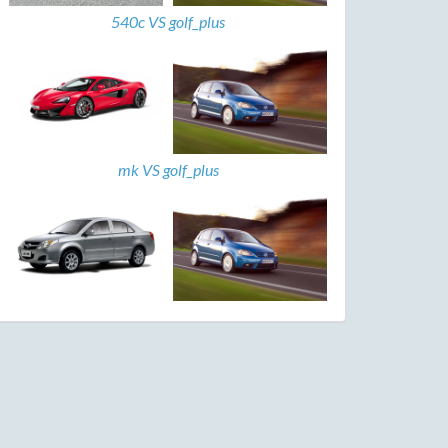
540c VS golf_plus
mk VS golf_plus