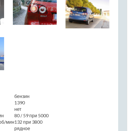
бензин
1390
нет
ин
80 / 59 при 5000
об/мин
132 при 3800
рядное