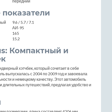
передний
 показатели
нный
9.6 / 5.7 / 7.1
АИ-95
165
15.2
us: Компактный и
ек
идверный хэтчбек, который сочетает в себе
ль выпускалась с 2004 по 2009 год и завоевала
ности и немецкому качеству. Этот автомобиль
 и длительных путешествий, предлагая удобство и
ы
ыми размерами: длина составляет 4206 мм,