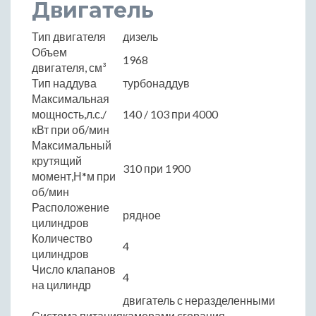
Двигатель
Тип двигателя
дизель
Объем
1968
двигателя, см³
Тип наддува
турбонаддув
Максимальная
мощность,л.с./
140 / 103 при 4000
кВт при об/мин
Максимальный
крутящий
310 при 1900
момент,Н*м при
об/мин
Расположение
рядное
цилиндров
Количество
4
цилиндров
Число клапанов
4
на цилиндр
двигатель с неразделенными
Система питания
камерами сгорания