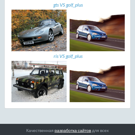
gts VS golf_plus
ris VS golf_plus
Качественная
разработка сайтов
для всех