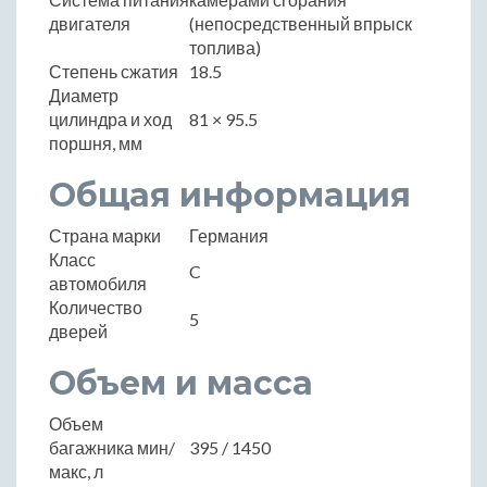
двигателя
(непосредственный впрыск
топлива)
Степень сжатия
18.5
Диаметр
цилиндра и ход
81 × 95.5
поршня, мм
Общая информация
Страна марки
Германия
Класс
C
автомобиля
Количество
5
дверей
Объем и масса
Объем
багажника мин/
395 / 1450
макс, л