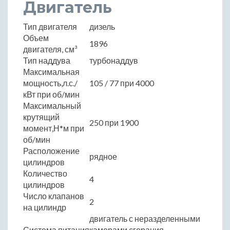
Двигатель
Тип двигателя
дизель
Объем
1896
двигателя, см³
Тип наддува
турбонаддув
Максимальная
мощность,л.с./
105 / 77 при 4000
кВт при об/мин
Максимальный
крутящий
250 при 1900
момент,Н*м при
об/мин
Расположение
рядное
цилиндров
Количество
4
цилиндров
Число клапанов
2
на цилиндр
двигатель с неразделенными
Система питания
камерами сгорания