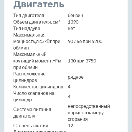
Двигатель
Тип двигателя
бензин
Объем двигателя, см³
1390
Тип наддува
нет
Максимальная
мощность,л.с./кВт при
90 / 66 при 5200
об/мин
Максимальный
крутящий момент,Н*м
130 при 3750
при об/мин
Расположение
рядное
цилиндров
Количество цилиндров
4
Число клапанов на
4
цилиндр
непосредственный
Система питания
впрыск в камеру
двигателя
сгорания
Степень сжатия
12
Диаметр цилиндра и ход