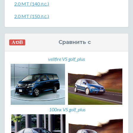
2.0 MT (140 л.с.)
2.0 MT (150 л.с.)
Сравнить с
vellfire VS golf_plus
100nx VS golf_plus