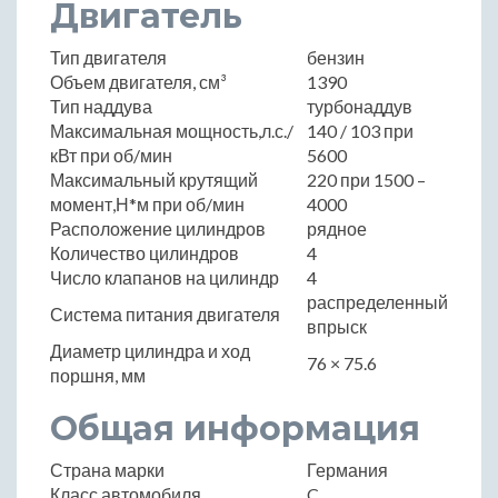
Двигатель
Тип двигателя
бензин
Объем двигателя, см³
1390
Тип наддува
турбонаддув
Максимальная мощность,л.с./
140 / 103 при
кВт при об/мин
5600
Максимальный крутящий
220 при 1500 –
момент,Н*м при об/мин
4000
Расположение цилиндров
рядное
Количество цилиндров
4
Число клапанов на цилиндр
4
распределенный
Система питания двигателя
впрыск
Диаметр цилиндра и ход
76 × 75.6
поршня, мм
Общая информация
Страна марки
Германия
Класс автомобиля
C