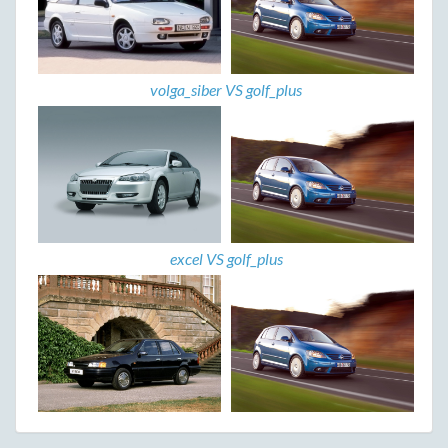
volga_siber VS golf_plus
excel VS golf_plus