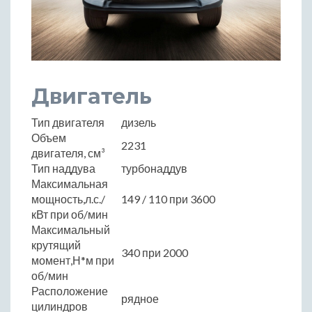
Двигатель
Тип двигателя
дизель
Объем
2231
двигателя, см³
Тип наддува
турбонаддув
Максимальная
мощность,л.с./
149 / 110 при 3600
кВт при об/мин
Максимальный
крутящий
340 при 2000
момент,Н*м при
об/мин
Расположение
рядное
цилиндров