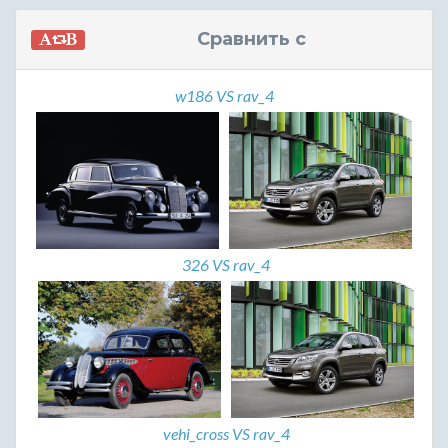
Сравнить с
w186 VS rav_4
326 VS rav_4
vehi_cross VS rav_4