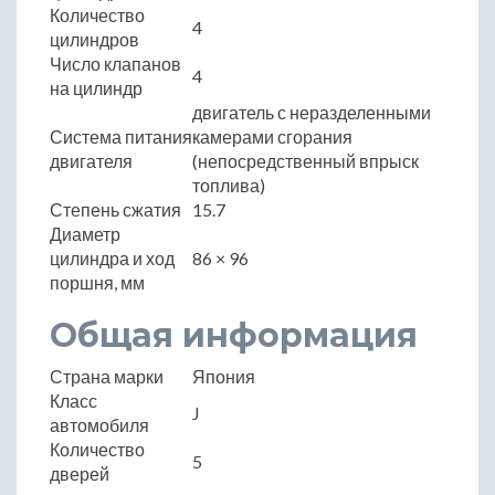
Количество
4
цилиндров
Число клапанов
4
на цилиндр
двигатель с неразделенными
Система питания
камерами сгорания
двигателя
(непосредственный впрыск
топлива)
Степень сжатия
15.7
Диаметр
цилиндра и ход
86 × 96
поршня, мм
Общая информация
Страна марки
Япония
Класс
J
автомобиля
Количество
5
дверей