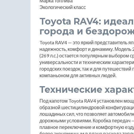
Марка топлива
Экологический класс
Toyota RAV4: идеа
города и бездоро
Toyota RAV4 — это яркий представитель яп
надежность, комфорт и динамику. Модель 
(269 л.с.) остается популярным выбором 
универсальности и техническим характери
городских поездок, так и для путешествий
компаньоном для активных людей.
Технические хара
Под капотом Toyota RAV4 установлен мощн
образной шестицилиндровой конфигураци
лошадиных сил, что позволяет автомобил
дорожными условиями. Коробка передач —
плавное переключение и комфортную езду.
более экономичным в плане расхода топл