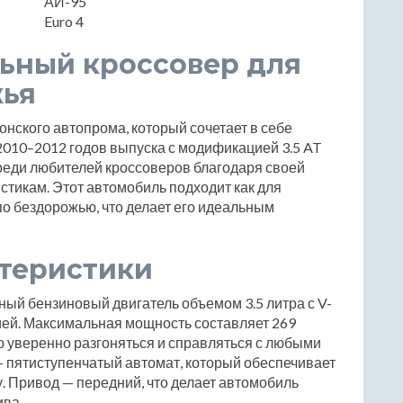
АИ-95
Euro 4
льный кроссовер для
жья
онского автопрома, который сочетает в себе
2010–2012 годов выпуска с модификацией 3.5 AT
среди любителей кроссоверов благодаря своей
стикам. Этот автомобиль подходит как для
 по бездорожью, что делает его идеальным
ктеристики
ый бензиновый двигатель объемом 3.5 литра с V-
ей. Максимальная мощность составляет 269
ю уверенно разгоняться и справляться с любыми
 пятиступенчатый автомат, который обеспечивает
 Привод — передний, что делает автомобиль
ива.