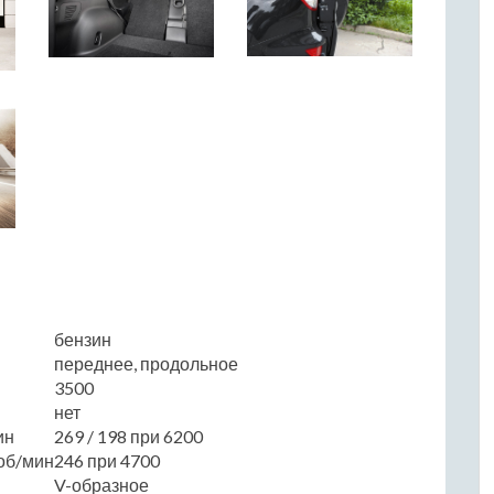
бензин
переднее, продольное
3500
нет
ин
269 / 198 при 6200
об/мин
246 при 4700
V-образное