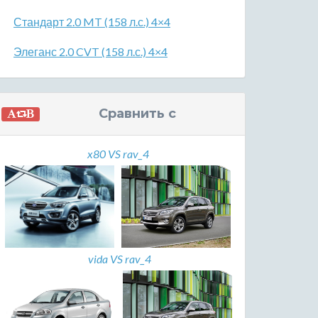
Стандарт 2.0 MT (158 л.с.) 4×4
Элеганс 2.0 CVT (158 л.с.) 4×4
Сравнить с
x80 VS rav_4
vida VS rav_4