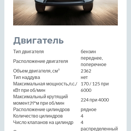
Двигатель
Тип двигателя
бензин
переднее,
Расположение двигателя
поперечное
Объем двигателя, см³
2362
Тип наддува
нет
Максимальная мощность,л.с./
170 / 125 при
кВт при об/мин
6000
Максимальный крутящий
224 при 4000
момент,Н*м при об/мин
Расположение цилиндров
рядное
Количество цилиндров
4
Число клапанов на цилиндр
4
распределенный