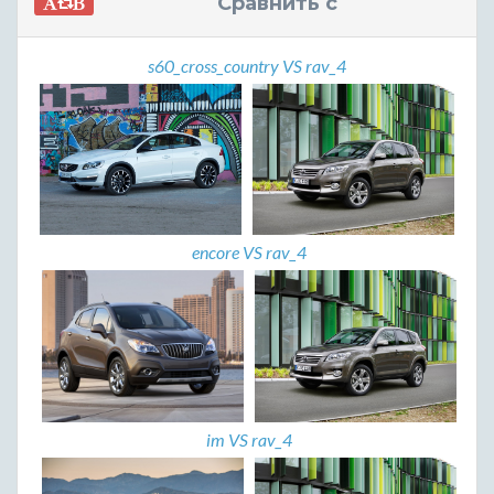
Сравнить с
s60_cross_country VS rav_4
encore VS rav_4
im VS rav_4