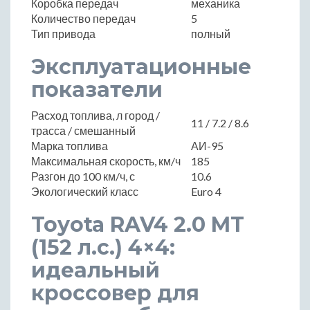
Коробка передач
механика
Количество передач
5
Тип привода
полный
Эксплуатационные
показатели
Расход топлива, л город /
11 / 7.2 / 8.6
трасса / смешанный
Марка топлива
АИ-95
Максимальная скорость, км/ч
185
Разгон до 100 км/ч, с
10.6
Экологический класс
Euro 4
Toyota RAV4 2.0 MT
(152 л.с.) 4×4:
идеальный
кроссовер для