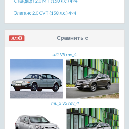
Стандарт 2.0 MT (158 л.с.) 4×4
Элеганс 2.0 CVT (158 л.с.) 4×4
Сравнить с
sd1 VS rav_4
mu_x VS rav_4