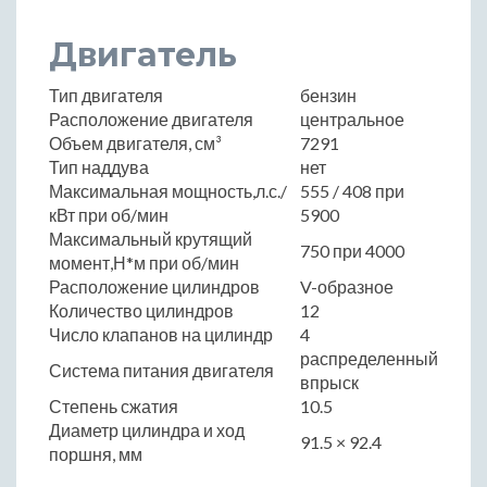
Двигатель
Тип двигателя
бензин
Расположение двигателя
центральное
Объем двигателя, см³
7291
Тип наддува
нет
Максимальная мощность,л.с./
555 / 408 при
кВт при об/мин
5900
Максимальный крутящий
750 при 4000
момент,Н*м при об/мин
Расположение цилиндров
V-образное
Количество цилиндров
12
Число клапанов на цилиндр
4
распределенный
Система питания двигателя
впрыск
Степень сжатия
10.5
Диаметр цилиндра и ход
91.5 × 92.4
поршня, мм