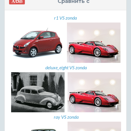
Сравнить с
r1 VS zonda
deluxe_eight VS zonda
ray VS zonda