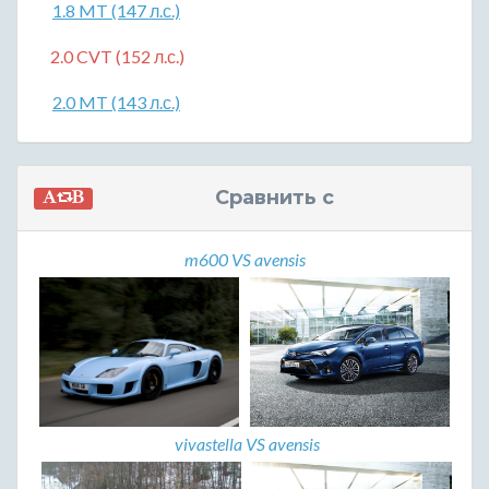
1.8 MT (147 л.с.)
2.0 CVT (152 л.с.)
2.0 MT (143 л.с.)
Сравнить с
m600 VS avensis
vivastella VS avensis