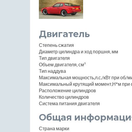
Двигатель
Степень сжатия
Диаметр цилиндра и ход поршня, мм
Тип двигателя
Объем двигателя, см³
Тип наддува
Максимальная мощность,л.с./кВт при об/м
Максимальный крутящий момент,Н*м при 
Расположение цилиндров
Количество цилиндров
Система питания двигателя
Общая информаци
Страна марки