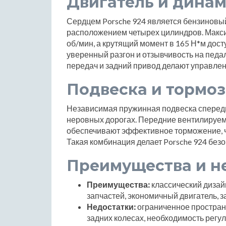
Двигатель и дина
Сердцем Porsche 924 является бензиновы
расположением четырех цилиндров. Максим
об/мин, а крутящий момент в 165 Н*м дост
уверенный разгон и отзывчивость на педал
передач и задний привод делают управле
Подвеска и тормоз
Независимая пружинная подвеска спереди
неровных дорогах. Передние вентилируе
обеспечивают эффективное торможение, ч
Такая комбинация делает Porsche 924 без
Преимущества и н
Преимущества:
классический дизай
запчастей, экономичный двигатель, 
Недостатки:
ограниченное пространс
задних колесах, необходимость регу