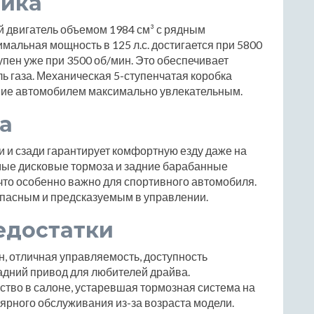
мика
й двигатель объемом 1984 см³ с рядным
альная мощность в 125 л.с. достигается при 5800
упен уже при 3500 об/мин. Это обеспечивает
ь газа. Механическая 5-ступенчатая коробка
ние автомобилем максимально увлекательным.
а
 и сзади гарантирует комфортную езду даже на
мые дисковые тормоза и задние барабанные
то особенно важно для спортивного автомобиля.
опасным и предсказуемым в управлении.
едостатки
н, отличная управляемость, доступность
задний привод для любителей драйва.
тво в салоне, устаревшая тормозная система на
лярного обслуживания из-за возраста модели.