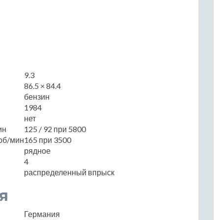
9.3
86.5 × 84.4
бензин
1984
нет
ин
125 / 92 при 5800
об/мин
165 при 3500
рядное
4
распределенный впрыск
я
Германия