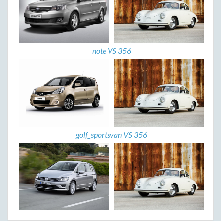
note VS 356
golf_sportsvan VS 356