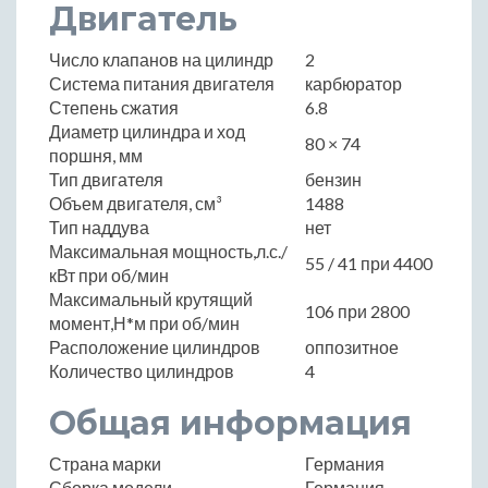
Двигатель
Число клапанов на цилиндр
2
Система питания двигателя
карбюратор
Степень сжатия
6.8
Диаметр цилиндра и ход
80 × 74
поршня, мм
Тип двигателя
бензин
Объем двигателя, см³
1488
Тип наддува
нет
Максимальная мощность,л.с./
55 / 41 при 4400
кВт при об/мин
Максимальный крутящий
106 при 2800
момент,Н*м при об/мин
Расположение цилиндров
оппозитное
Количество цилиндров
4
Общая информация
Страна марки
Германия
Сборка модели
Германия