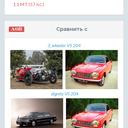
1.1 MT (57 л.с.)
Сравнить с
3_wheeler VS 204
dignity VS 204