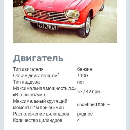
Двигатель
Тип двигателя
бензин
Объем двигателя, см³
1100
Тип наддува
нет
Максимальная мощность,л.с./
57 / 42 при —
кВт при об/мин
Максимальный крутящий
undefined при —
момент,Н*м при об/мин
Расположение цилиндров
рядное
Количество цилиндров
4