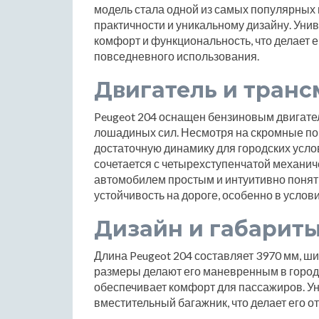
модель стала одной из самых популярных 
практичности и уникальному дизайну. Уни
комфорт и функциональность, что делает
повседневного использования.
Двигатель и транс
Peugeot 204 оснащен бензиновым двигате
лошадиных сил. Несмотря на скромные пок
достаточную динамику для городских усл
сочетается с четырехступенчатой механич
автомобилем простым и интуитивно поня
устойчивость на дороге, особенно в услов
Дизайн и габарит
Длина Peugeot 204 составляет 3970 мм, ш
размеры делают его маневренным в городс
обеспечивает комфорт для пассажиров. У
вместительный багажник, что делает его о