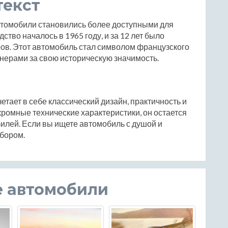
текст
автомобили становились более доступными для
ство началось в 1965 году, и за 12 лет было
ов. Этот автомобиль стал символом французского
онерами за свою историческую значимость.
етает в себе классический дизайн, практичность и
кромные технические характеристики, он остается
илей. Если вы ищете автомобиль с душой и
ыбором.
е автомобили