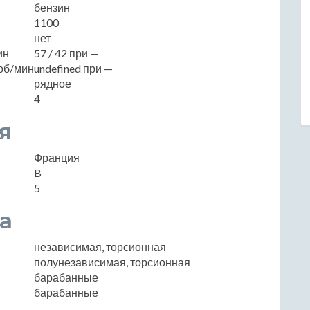
бензин
1100
нет
ин
57 / 42 при —
об/мин
undefined при —
рядное
4
я
Франция
B
5
а
независимая, торсионная
полунезависимая, торсионная
барабанные
барабанные