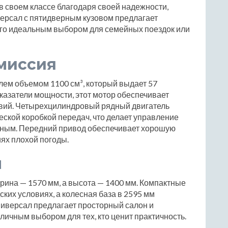
в своем классе благодаря своей надежности,
версал с пятидверным кузовом предлагает
 его идеальным выбором для семейных поездок или
миссия
лем объемом 1100 см³, который выдает 57
азатели мощности, этот мотор обеспечивает
овий. Четырехцилиндровый рядный двигатель
еской коробкой передач, что делает управление
тным. Передний привод обеспечивает хорошую
иях плохой погоды.
ы
ирина — 1570 мм, а высота — 1400 мм. Компактные
ких условиях, а колесная база в 2595 мм
ниверсал предлагает просторный салон и
тличным выбором для тех, кто ценит практичность.