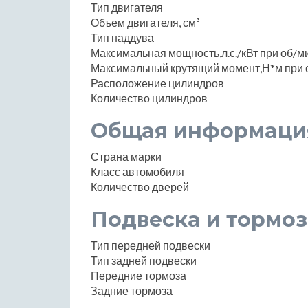
Тип двигателя
Объем двигателя, см³
Тип наддува
Максимальная мощность,л.с./кВт при об/м
Максимальный крутящий момент,Н*м при 
Расположение цилиндров
Количество цилиндров
Общая информаци
Страна марки
Класс автомобиля
Количество дверей
Подвеска и тормоз
Тип передней подвески
Тип задней подвески
Передние тормоза
Задние тормоза