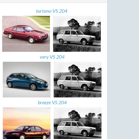
turismo VS 204
very VS 204
breeze VS 204