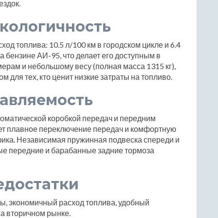
ездок.
экологичность
од топлива: 10.5 л/100 км в городском цикле и 6.4
а бензине АИ-95, что делает его доступным в
ерам и небольшому весу (полная масса 1315 кг),
 для тех, кто ценит низкие затраты на топливо.
равляемость
оматической коробкой передач и передним
ет плавное переключение передач и комфортную
афика. Независимая пружинная подвеска спереди и
овые передние и барабанные задние тормоза
едостатки
, экономичный расход топлива, удобный
на вторичном рынке.