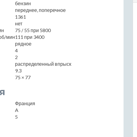
бензин
переднее, поперечное
1361
нет
ин
75 / 55 при 5800
об/мин
111 при 3400
рядное
4
2
распределенный впрыск
9.3
75 × 77
я
Франция
A
5