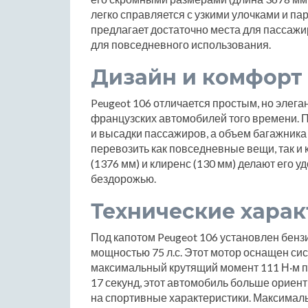
легко справляется с узкими улочками и па
предлагает достаточно места для пассажи
для повседневного использования.
Дизайн и комфорт
Peugeot 106 отличается простым, но элег
французских автомобилей того времени. 
и высадки пассажиров, а объем багажника 
перевозить как повседневные вещи, так и
(1376 мм) и клиренс (130 мм) делают его у
бездорожью.
Технические хара
Под капотом Peugeot 106 установлен бензи
мощностью 75 л.с. Этот мотор оснащен си
максимальный крутящий момент 111 Н·м пр
17 секунд, этот автомобиль больше ориен
на спортивные характеристики. Максимальн