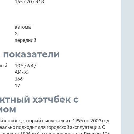
165 / 70 / R13
автомат
3
передний
 показатели
нный
10.5 / 6.4 / —
АИ-95
166
17
ктный хэтчбек с
мом
 хэтчбек, который выпускался с 1996 по 2003 год.
деально подходит для городской эксплуатации. С
 ширина 1594 мм) и маневренностью, Peugeot 106