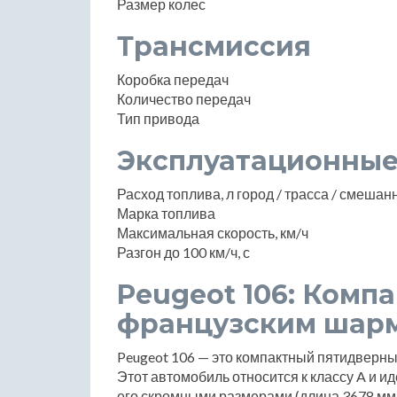
Размер колес
Трансмиссия
Коробка передач
Количество передач
Тип привода
Эксплуатационные
Расход топлива, л город / трасса / смеша
Марка топлива
Максимальная скорость, км/ч
Разгон до 100 км/ч, с
Peugeot 106: Компа
французским шар
Peugeot 106 — это компактный пятидверный
Этот автомобиль относится к классу A и и
его скромными размерами (длина 3678 мм,