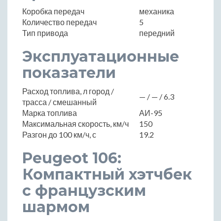
Коробка передач
механика
Количество передач
5
Тип привода
передний
Эксплуатационные
показатели
Расход топлива, л город /
— / — / 6.3
трасса / смешанный
Марка топлива
АИ-95
Максимальная скорость, км/ч
150
Разгон до 100 км/ч, с
19.2
Peugeot 106:
Компактный хэтчбек
с французским
шармом