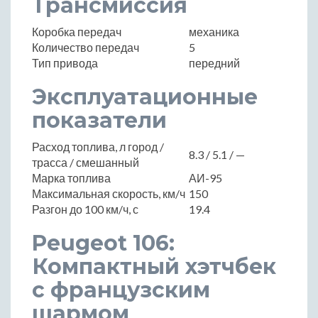
Трансмиссия
Коробка передач
механика
Количество передач
5
Тип привода
передний
Эксплуатационные
показатели
Расход топлива, л город /
8.3 / 5.1 / —
трасса / смешанный
Марка топлива
АИ-95
Максимальная скорость, км/ч
150
Разгон до 100 км/ч, с
19.4
Peugeot 106:
Компактный хэтчбек
с французским
шармом