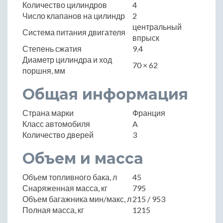
Количество цилиндров
4
Число клапанов на цилиндр
2
центральный
Система питания двигателя
впрыск
Степень сжатия
9.4
Диаметр цилиндра и ход
70 × 62
поршня, мм
Общая информация
Страна марки
Франция
Класс автомобиля
A
Количество дверей
3
Объем и масса
Объем топливного бака, л
45
Снаряженная масса, кг
795
Объем багажника мин/макс, л
215 / 953
Полная масса, кг
1215