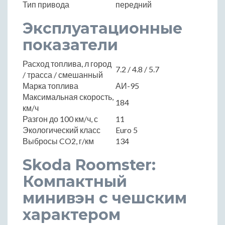
Тип привода
передний
Эксплуатационные
показатели
Расход топлива, л город
7.2 / 4.8 / 5.7
/ трасса / смешанный
Марка топлива
АИ-95
Максимальная скорость,
184
км/ч
Разгон до 100 км/ч, с
11
Экологический класс
Euro 5
Выбросы CO2, г/км
134
Skoda Roomster:
Компактный
минивэн с чешским
характером