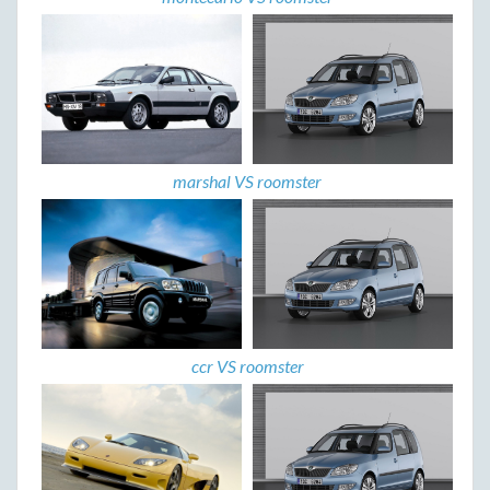
marshal VS roomster
ccr VS roomster