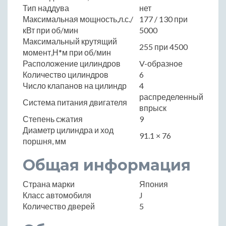
Тип наддува
нет
Максимальная мощность,л.с./
177 / 130 при
кВт при об/мин
5000
Максимальный крутящий
255 при 4500
момент,Н*м при об/мин
Расположение цилиндров
V-образное
Количество цилиндров
6
Число клапанов на цилиндр
4
распределенный
Система питания двигателя
впрыск
Степень сжатия
9
Диаметр цилиндра и ход
91.1 × 76
поршня, мм
Общая информация
Страна марки
Япония
Класс автомобиля
J
Количество дверей
5