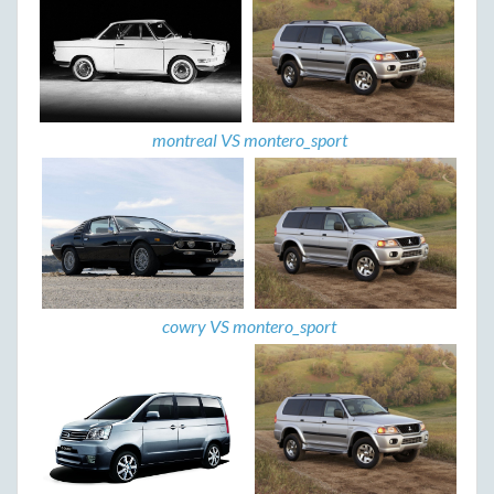
montreal VS montero_sport
cowry VS montero_sport