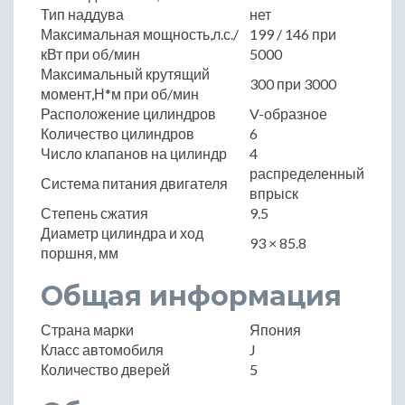
Тип наддува
нет
Максимальная мощность,л.с./
199 / 146 при
кВт при об/мин
5000
Максимальный крутящий
300 при 3000
момент,Н*м при об/мин
Расположение цилиндров
V-образное
Количество цилиндров
6
Число клапанов на цилиндр
4
распределенный
Система питания двигателя
впрыск
Степень сжатия
9.5
Диаметр цилиндра и ход
93 × 85.8
поршня, мм
Общая информация
Страна марки
Япония
Класс автомобиля
J
Количество дверей
5