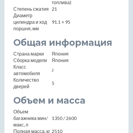
топлива)
Степень сжатия
21
Диаметр
цилиндра и ход
91.1 × 95
поршня, мм
Общая информация
Страна марки
Япония
Сборка модели
Япония
Класс
J
автомобиля
Количество
5
дверей
Объем и масса
Объем
багажника мин/
1350 / 2600
макс, л
Полная масса, кг
2510