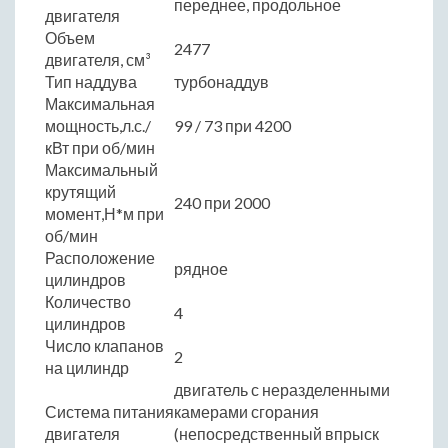
переднее, продольное
двигателя
Объем
2477
двигателя, см³
Тип наддува
турбонаддув
Максимальная
мощность,л.с./
99 / 73 при 4200
кВт при об/мин
Максимальный
крутящий
240 при 2000
момент,Н*м при
об/мин
Расположение
рядное
цилиндров
Количество
4
цилиндров
Число клапанов
2
на цилиндр
двигатель с неразделенными
Система питания
камерами сгорания
двигателя
(непосредственный впрыск