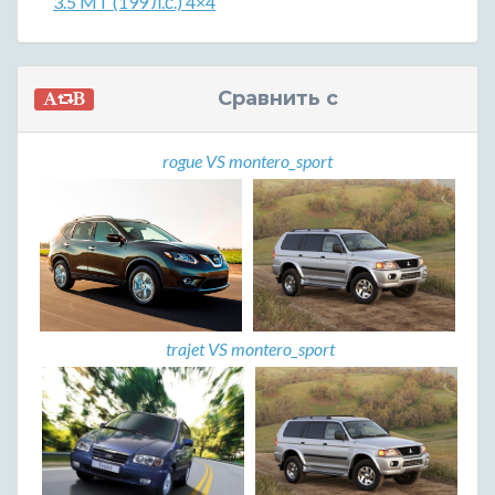
3.5 MT (199 л.с.) 4×4
Сравнить с
rogue VS montero_sport
trajet VS montero_sport