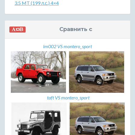
3.5 MT (199 л.с.) 4×4
Сравнить с
lm002 VS montero_sport
taft VS montero_sport