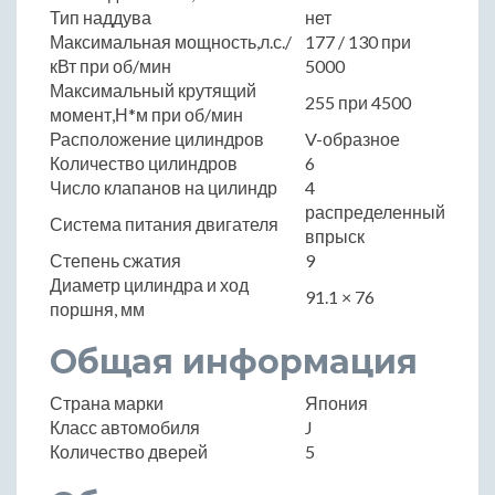
Тип наддува
нет
Максимальная мощность,л.с./
177 / 130 при
кВт при об/мин
5000
Максимальный крутящий
255 при 4500
момент,Н*м при об/мин
Расположение цилиндров
V-образное
Количество цилиндров
6
Число клапанов на цилиндр
4
распределенный
Система питания двигателя
впрыск
Степень сжатия
9
Диаметр цилиндра и ход
91.1 × 76
поршня, мм
Общая информация
Страна марки
Япония
Класс автомобиля
J
Количество дверей
5