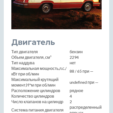
Двигатель
Тип двигателя
бензин
Объем двигателя, см³
2294
Тип наддува
нет
Максимальная мощность,л.с./
88 / 65 при —
кВт при об/мин
Максимальный крутящий
undefined при —
момент,Н*м при об/мин
Расположение цилиндров
рядное
Количество цилиндров
4
Число клапанов на цилиндр
2
распределенный
Система питания двигателя
впрыск