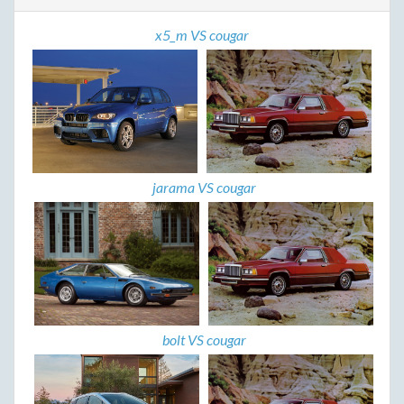
x5_m VS cougar
jarama VS cougar
bolt VS cougar