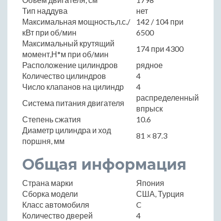
Тип наддува
нет
Максимальная мощность,л.с./
142 / 104 при
кВт при об/мин
6500
Максимальный крутящий
174 при 4300
момент,Н*м при об/мин
Расположение цилиндров
рядное
Количество цилиндров
4
Число клапанов на цилиндр
4
распределенный
Система питания двигателя
впрыск
Степень сжатия
10.6
Диаметр цилиндра и ход
81 × 87.3
поршня, мм
Общая информация
Страна марки
Япония
Сборка модели
США, Турция
Класс автомобиля
C
Количество дверей
4