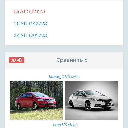
1.8 AT (142 л.с.)
1.8 MT (142 л.с.)
2.4 MT (201 л.с.)
Сравнить с
bonus_3 VS civic
elba VS civic