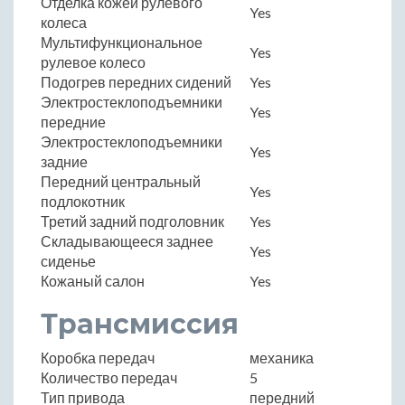
Отделка кожей рулевого
Yes
колеса
Мультифункциональное
Yes
рулевое колесо
Подогрев передних сидений
Yes
Электростеклоподъемники
Yes
передние
Электростеклоподъемники
Yes
задние
Передний центральный
Yes
подлокотник
Третий задний подголовник
Yes
Складывающееся заднее
Yes
сиденье
Кожаный салон
Yes
Трансмиссия
Коробка передач
механика
Количество передач
5
Тип привода
передний