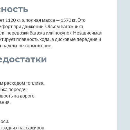
сность
1120 кг, а полная масса — 1570 кг. Это
омфорт при движении. Объем багажника
 для перевозки багажа или покупок. Независимая
нтирует плавность хода, а дисковые передние и
т надежное торможение.
едостатки
м расходом топлива.
бка передач.
вость на дороге.
ания.
оси.
я задних пассажиров.