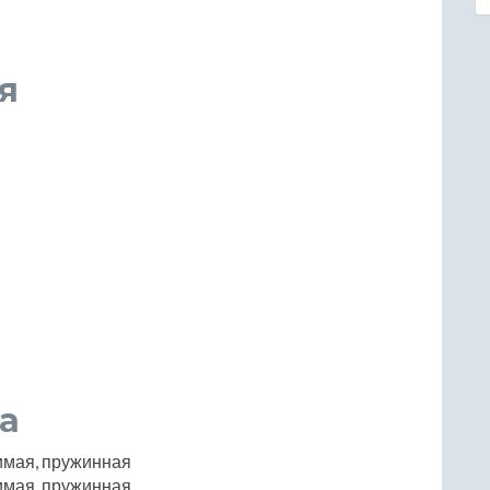
я
а
имая, пружинная
имая, пружинная