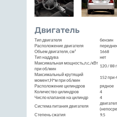
Двигатель
Тип двигателя
бензин
Расположение двигателя
передне
Объем двигателя, см³
1668
Тип наддува
нет
Максимальная мощность,л.с./кВт
120 / 88
при об/мин
Максимальный крутящий
152 при 
момент,Н*м при об/мин
Расположение цилиндров
рядное
Количество цилиндров
4
Число клапанов на цилиндр
4
двигате
Система питания двигателя
(непоср
Степень сжатия
9.5