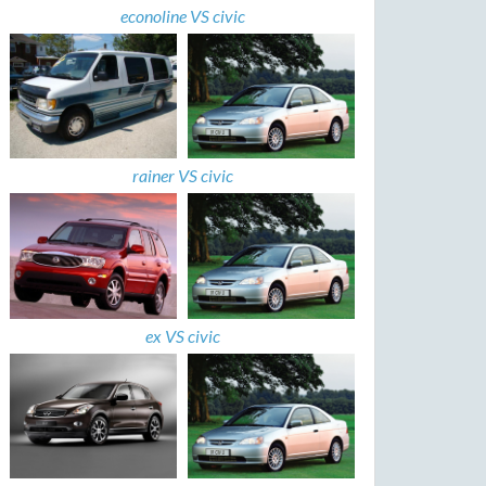
econoline VS civic
rainer VS civic
ex VS civic