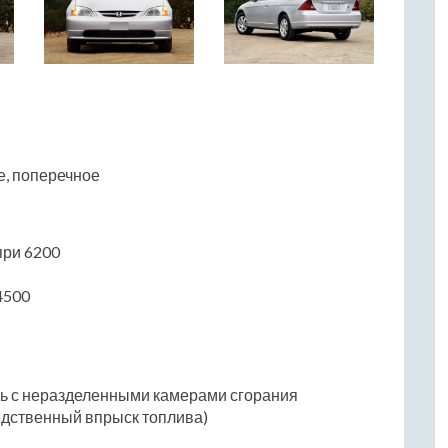
е, поперечное
 при 6200
4500
ль с неразделенными камерами сгорания
едственный впрыск топлива)