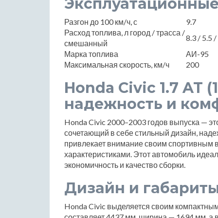
Эксплуатационные
Разгон до 100 км/ч, с
9.7
Расход топлива, л город / трасса /
8.3 / 5.5 /
смешанный
Марка топлива
АИ-95
Максимальная скорость, км/ч
200
Honda Civic 1.7 AT (1
надежность и ком
Honda Civic 2000–2003 годов выпуска — эт
сочетающий в себе стильный дизайн, наде
привлекает внимание своим спортивным 
характеристиками. Этот автомобиль идеаль
экономичность и качество сборки.
Дизайн и габарит
Honda Civic выделяется своим компактным
составляет 4437 мм, ширина — 1694 мм, а 