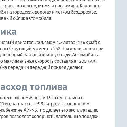
транство для водителя и пассажира. Клиренс в
бя на городских дорогах и легком бездорожье.
ивный облик автомобиля.
мика
новый двигатель объемом 1.7 литра (1668 см³) с
ный крутящий момент в 152 Н·м достигается при
 уверенный разгон и плавную езду. Автомобиль
его максимальная скорость составляет 200 км/ч.
бка передач и передний привод делают
асход топлива
затели экономичности. Расход топлива в
0 км, на трассе — 5.5 литра, а в смешанном
на бензине АИ-95, что делает его эксплуатацию
итров позволяет совершать длительные поездки