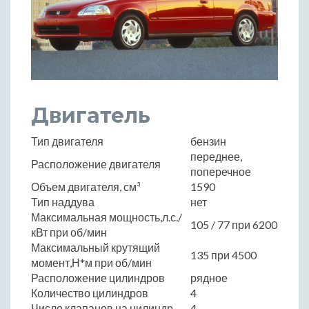
Двигатель
Тип двигателя
бензин
переднее,
Расположение двигателя
поперечное
Объем двигателя, см³
1590
Тип наддува
нет
Максимальная мощность,л.с./
105 / 77 при 6200
кВт при об/мин
Максимальный крутящий
135 при 4500
момент,Н*м при об/мин
Расположение цилиндров
рядное
Количество цилиндров
4
Число клапанов на цилиндр
4