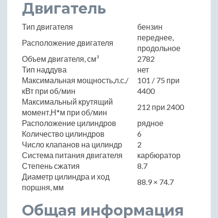
Двигатель
Тип двигателя
бензин
переднее,
Расположение двигателя
продольное
Объем двигателя, см³
2782
Тип наддува
нет
Максимальная мощность,л.с./
101 / 75 при
кВт при об/мин
4400
Максимальный крутящий
212 при 2400
момент,Н*м при об/мин
Расположение цилиндров
рядное
Количество цилиндров
6
Число клапанов на цилиндр
2
Система питания двигателя
карбюратор
Степень сжатия
8.7
Диаметр цилиндра и ход
88.9 × 74.7
поршня, мм
Общая информация