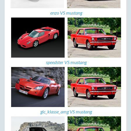
enzo VS mustang
speedster VS mustang
glc_klasse_amg VS mustang