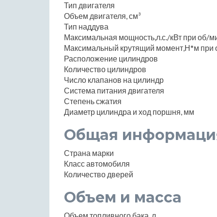
Тип двигателя
Объем двигателя, см³
Тип наддува
Максимальная мощность,л.с./кВт при об/м
Максимальный крутящий момент,Н*м при 
Расположение цилиндров
Количество цилиндров
Число клапанов на цилиндр
Система питания двигателя
Степень сжатия
Диаметр цилиндра и ход поршня, мм
Общая информаци
Страна марки
Класс автомобиля
Количество дверей
Объем и масса
Объем топливного бака, л