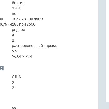
бензин
2301
нет
ин
106 / 78 при 4600
об/мин
183 при 2600
рядное
4
2
распределенный впрыск
9.5
96.04 × 79.4
я
США
S
2
58