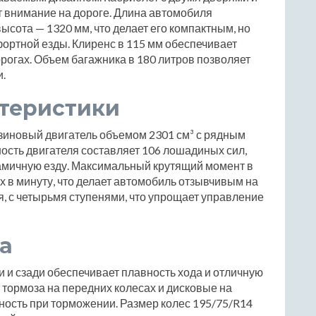
т внимание на дороге. Длина автомобиля
высота — 1320 мм, что делает его компактным, но
ортной езды. Клиренс в 115 мм обеспечивает
огах. Объем багажника в 180 литров позволяет
и.
ктеристики
зиновый двигатель объемом 2301 см³ с рядным
сть двигателя составляет 106 лошадиных сил,
намичную езду. Максимальный крутящий момент в
х в минуту, что делает автомобиль отзывчивым на
я, с четырьмя ступенями, что упрощает управление
а
 и сзади обеспечивает плавность хода и отличную
тормоза на передних колесах и дисковые на
ность при торможении. Размер колес 195/75/R14