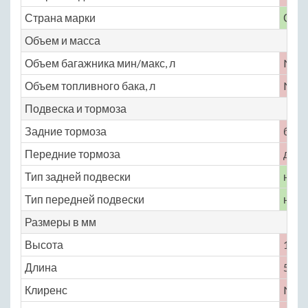
Страна марки
СШ
Объем и масса
Объем багажника мин/макс, л
No
Объем топливного бака, л
No
Подвеска и тормоза
Задние тормоза
бар
Передние тормоза
диск
Тип задней подвески
неза
Тип передней подвески
неза
Размеры в мм
Высота
1506
Длина
5601
Клиренс
No