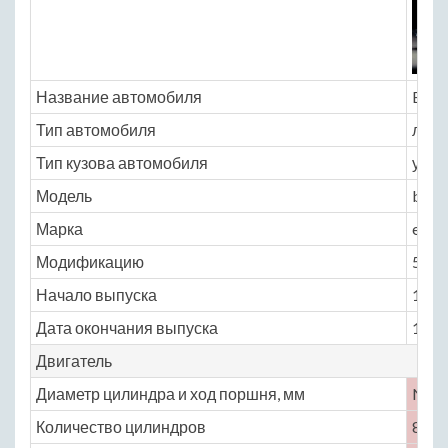
Название автомобиля
Buic
Тип автомобиля
легк
Тип кузова автомобиля
унив
Модель
buic
Марка
esta
Модификацию
5.0 A
Начало выпуска
1977
Дата окончания выпуска
1990
Двигатель
Диаметр цилиндра и ход поршня, мм
No
Количество цилиндров
8