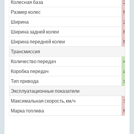
Колесная база
2944
Размер колес
No
Ширина
2014
Ширина задней колеи
No
Ширина передней колеи
No
Трансмиссия
Количество передач
4
Коробка передач
авто
Тип привода
задн
Эксплуатационные показатели
Максимальная скорость, км/ч
185
Марка топлива
No