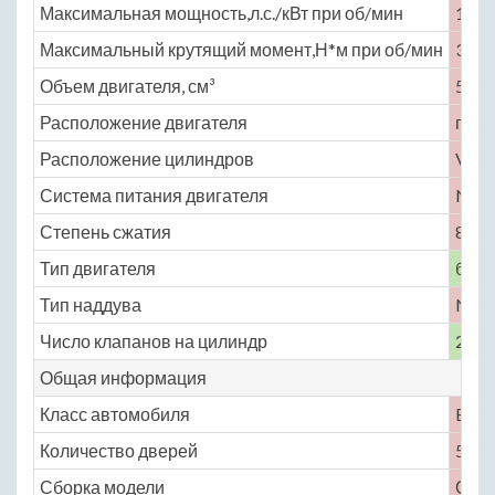
Максимальная мощность,л.с./кВт при об/мин
142 
Максимальный крутящий момент,Н*м при об/мин
336 
Объем двигателя, см³
5032
Расположение двигателя
пере
Расположение цилиндров
V-об
Система питания двигателя
No
Степень сжатия
8.2
Тип двигателя
бенз
Тип наддува
No
Число клапанов на цилиндр
2
Общая информация
Класс автомобиля
E
Количество дверей
5
Сборка модели
СШ