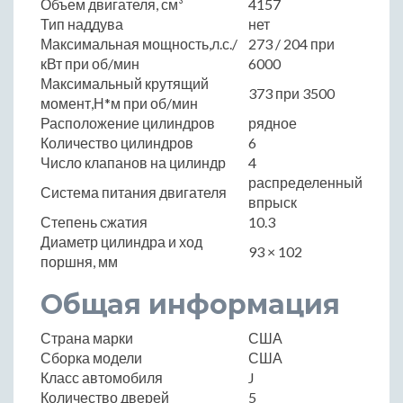
Объем двигателя, см³
4157
Тип наддува
нет
Максимальная мощность,л.с./
273 / 204 при
кВт при об/мин
6000
Максимальный крутящий
373 при 3500
момент,Н*м при об/мин
Расположение цилиндров
рядное
Количество цилиндров
6
Число клапанов на цилиндр
4
распределенный
Система питания двигателя
впрыск
Степень сжатия
10.3
Диаметр цилиндра и ход
93 × 102
поршня, мм
Общая информация
Страна марки
США
Сборка модели
США
Класс автомобиля
J
Количество дверей
5