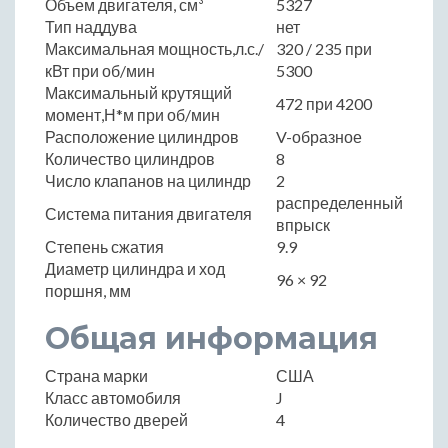
Объем двигателя, см³
5327
Тип наддува
нет
Максимальная мощность,л.с./
320 / 235 при
кВт при об/мин
5300
Максимальный крутящий
472 при 4200
момент,Н*м при об/мин
Расположение цилиндров
V-образное
Количество цилиндров
8
Число клапанов на цилиндр
2
распределенный
Система питания двигателя
впрыск
Степень сжатия
9.9
Диаметр цилиндра и ход
96 × 92
поршня, мм
Общая информация
Страна марки
США
Класс автомобиля
J
Количество дверей
4