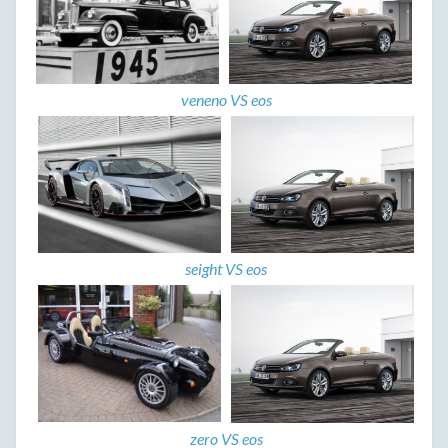
veneno VS eos
seight VS eos
zero VS eos