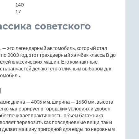
140
17
лассика советского
a, — это легендарный автомобиль, который стал
о 2003 год, этот трехдверный хэтчбек класса B до
елей классических машин. Его компактные
ость запчастей делают его отличным выбором для
томобиль.
ы
ами: длина — 4006 мм, ширина — 1650 мм, высота
егко маневрирует в городских условиях и удобен
 обеспечивает практичность: объем багажника
зволяет перевозить как повседневные вещи, так и
м делает машину пригодной для езды по неровным