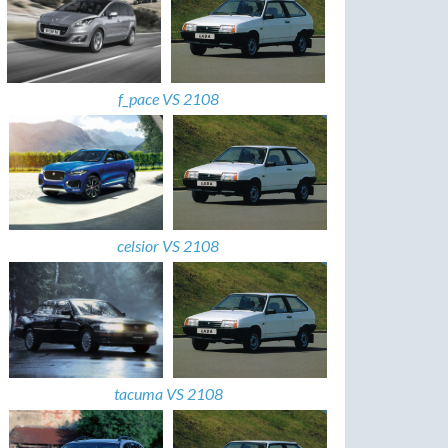
f_pace VS 2108
celsior VS 2108
tacuma VS 2108