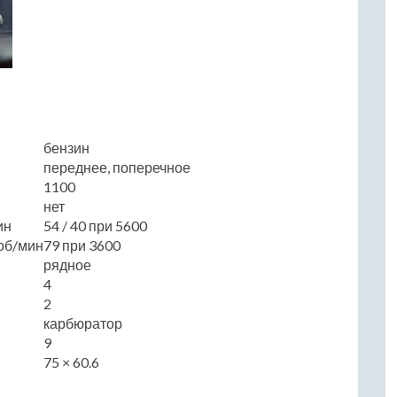
бензин
переднее, поперечное
1100
нет
ин
54 / 40 при 5600
об/мин
79 при 3600
рядное
4
2
карбюратор
9
75 × 60.6