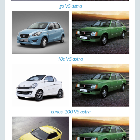
go VS astra
f8c VS astra
eunos_100 VS astra