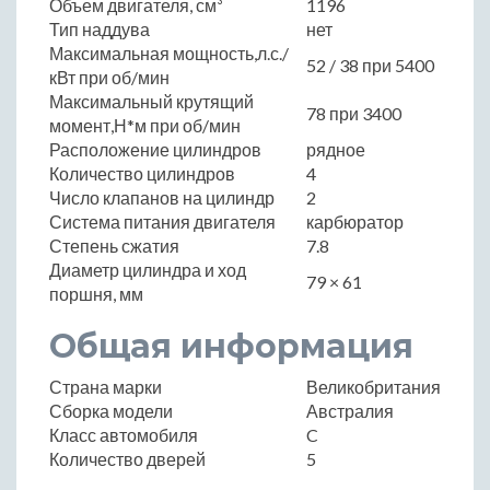
Объем двигателя, см³
1196
Тип наддува
нет
Максимальная мощность,л.с./
52 / 38 при 5400
кВт при об/мин
Максимальный крутящий
78 при 3400
момент,Н*м при об/мин
Расположение цилиндров
рядное
Количество цилиндров
4
Число клапанов на цилиндр
2
Система питания двигателя
карбюратор
Степень сжатия
7.8
Диаметр цилиндра и ход
79 × 61
поршня, мм
Общая информация
Страна марки
Великобритания
Сборка модели
Австралия
Класс автомобиля
C
Количество дверей
5