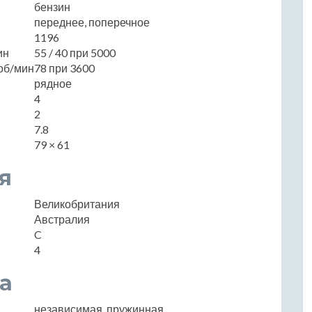
бензин
переднее, поперечное
1196
ин
55 / 40 при 5000
об/мин
78 при 3600
рядное
4
2
7.8
79 × 61
я
Великобритания
Австралия
C
4
а
независимая, пружинная