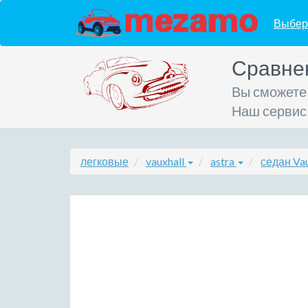
Выбер
Сравне
Вы сможете
Наш сервис
легковые
vauxhall
astra
седан Vau