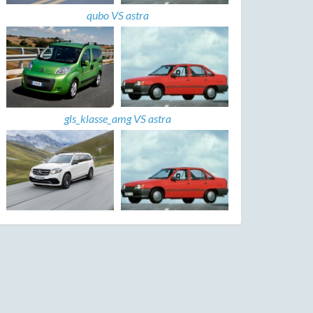
qubo VS astra
gls_klasse_amg VS astra