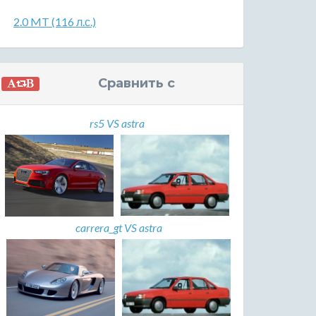
2.0 MT (116 л.с.)
Сравнить с
rs5 VS astra
carrera_gt VS astra