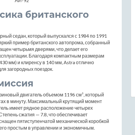
АИ-92
ассика британского
ндарный седан, который выпускался с 1984 по 1991
 яркий пример британского автопрома, собранный
нащен четырьмя дверями, что делает его
ксплуатации. Благодаря компактным размерам
30 мм) и клиренсу в 140 мм, Astra отлично
 для загородных поездок.
миссия
нзиновый двигатель объемом 1196 см³, который
тах в минуту. Максимальный крутящий момент
атель имеет рядное расположение четырех
тепень сжатия — 7.8, что обеспечивает
снащен пятиступенчатой механической коробкой
 его простым в управлении и экономичным.