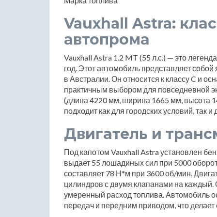
Марка топлива
Vauxhall Astra: кл
автопрома
Vauxhall Astra 1.2 MT (55 л.с.) — это леге
год. Этот автомобиль представляет собой
в Австралии. Он относится к классу C и ос
практичным выбором для повседневной э
(длина 4220 мм, ширина 1665 мм, высота 14
подходит как для городских условий, так и
Двигатель и транс
Под капотом Vauxhall Astra установлен бе
выдает 55 лошадиных сил при 5000 оборо
составляет 78 Н*м при 3600 об/мин. Двиг
цилиндров с двумя клапанами на каждый. С
умеренный расход топлива. Автомобиль о
передач и передним приводом, что делает