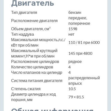
Двигатель
Тип двигателя
бензин
переднее,
Расположение двигателя
поперечное
Объем двигателя, см³
1598
Тип наддува
нет
Максимальная мощность,л.с./
110 / 81 при 6000
кВт при об/мин
Максимальный крутящий
145 при 4800
момент,Н*м при об/мин
Расположение цилиндров
рядное
Количество цилиндров
4
Число клапанов на цилиндр
4
распределенный
Система питания двигателя
впрыск
Степень сжатия
10.5
Диаметр цилиндра и ход
79 × 81.5
поршня, мм