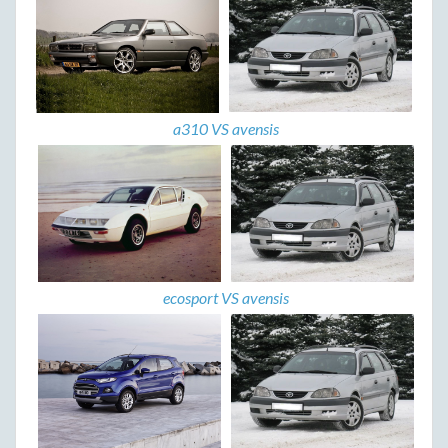
a310 VS avensis
ecosport VS avensis