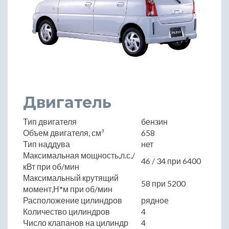
Двигатель
Тип двигателя
бензин
Объем двигателя, см³
658
Тип наддува
нет
Максимальная мощность,л.с./
46 / 34 при 6400
кВт при об/мин
Максимальный крутящий
58 при 5200
момент,Н*м при об/мин
Расположение цилиндров
рядное
Количество цилиндров
4
Число клапанов на цилиндр
4