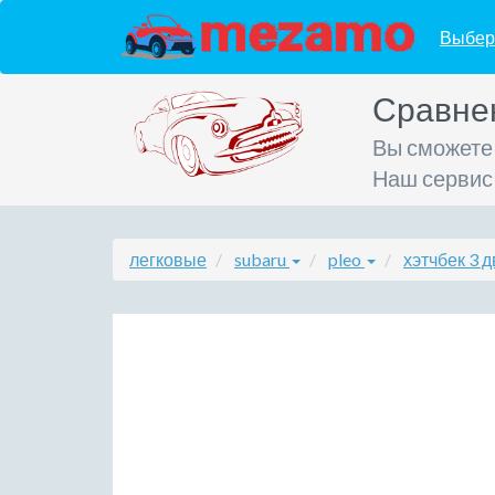
Выбер
Сравне
Вы сможете
Наш сервис
легковые
subaru
pleo
хэтчбек 3 д