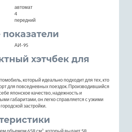
автомат
4
передний
 показатели
АИ-95
актный хэтчбек для
втомобиль, который идеально подходит для тех, кто
орт для повседневных поездок. Производившийся
в себе японское качество, надежность и
ыми габаритами, он легко справляется с узкими
городской застройки.
ктеристики
ем объемом 658 см³, который выдает 58