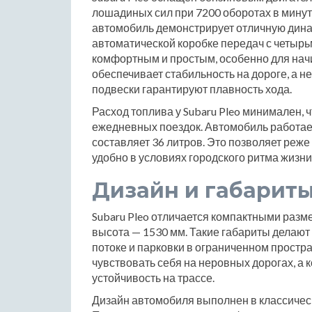
лошадиных сил при 7200 оборотах в минут
автомобиль демонстрирует отличную динам
автоматической коробке передач с четырь
комфортным и простым, особенно для на
обеспечивает стабильность на дороге, а 
подвески гарантируют плавность хода.
Расход топлива у Subaru Pleo минимален,
ежедневных поездок. Автомобиль работает
составляет 36 литров. Это позволяет реж
удобно в условиях городского ритма жизни
Дизайн и габарит
Subaru Pleo отличается компактными разм
высота — 1530 мм. Такие габариты делаю
потоке и парковки в ограниченном простра
чувствовать себя на неровных дорогах, а 
устойчивость на трассе.
Дизайн автомобиля выполнен в классическ