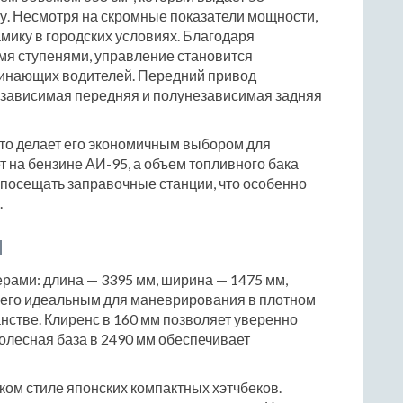
у. Несмотря на скромные показатели мощности,
ику в городских условиях. Благодаря
мя ступенями, управление становится
чинающих водителей. Передний привод
независимая передняя и полунезависимая задняя
 что делает его экономичным выбором для
 на бензине АИ-95, а объем топливного бака
е посещать заправочные станции, что особенно
.
ы
ерами: длина — 3395 мм, ширина — 1475 мм,
т его идеальным для маневрирования в плотном
нстве. Клиренс в 160 мм позволяет уверенно
колесная база в 2490 мм обеспечивает
ом стиле японских компактных хэтчбеков.