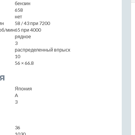
бензин
658
нет
ин
58 / 43 при 7200
об/мин
65 при 4000
рядное
3
распределенный впрыск
10
56 × 66.8
я
Япония
A
3
36
1030