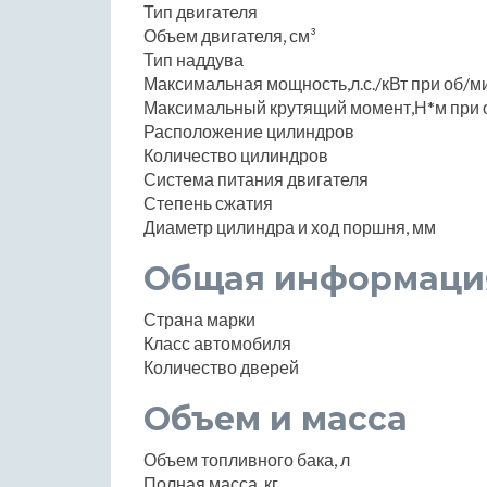
Тип двигателя
Объем двигателя, см³
Тип наддува
Максимальная мощность,л.с./кВт при об/м
Максимальный крутящий момент,Н*м при 
Расположение цилиндров
Количество цилиндров
Система питания двигателя
Степень сжатия
Диаметр цилиндра и ход поршня, мм
Общая информаци
Страна марки
Класс автомобиля
Количество дверей
Объем и масса
Объем топливного бака, л
Полная масса, кг