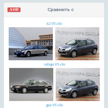
Сравнить с
62 VS clio
rafaga VS clio
gpa VS clio