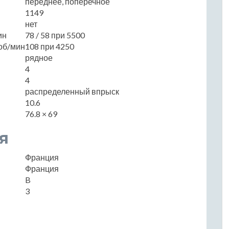
переднее, поперечное
1149
нет
ин
78 / 58 при 5500
об/мин
108 при 4250
рядное
4
4
распределенный впрыск
10.6
76.8 × 69
я
Франция
Франция
B
3