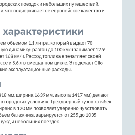
ородских поездок и небольших путешествий.
, что подчеркивает ее европейское качество и
 характеристики
ем объемом 1.1 литра, который выдает 78
ю динамику: разгон до 100 км/ч занимает 12.9
ет 168 км/ч. Расход топлива впечатляет своей
ассе и 5.6 л в смешанном цикле. Это делает Clio
зкие эксплуатационные расходы.
ы
818 мм, ширина 1639 мм, высота 1417 мм) делают
в городских условиях. Трехдверный кузов хэтчбек
иренс в 120 мм позволяет уверенно чувствовать
бъем багажника варьируется от 255 до 1035
 нужд и небольших поездок.