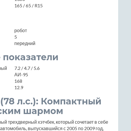
165 / 65 / R15
робот
5
передний
 показатели
нный
7.2 / 4.7 / 5.6
АИ-95
168
12.9
 (78 л.с.): Компактный
зским шармом
ктный трехдверный хэтчбек, который сочетает в себе
 автомобиль, выпускавшийся с 2005 по 2009 год,