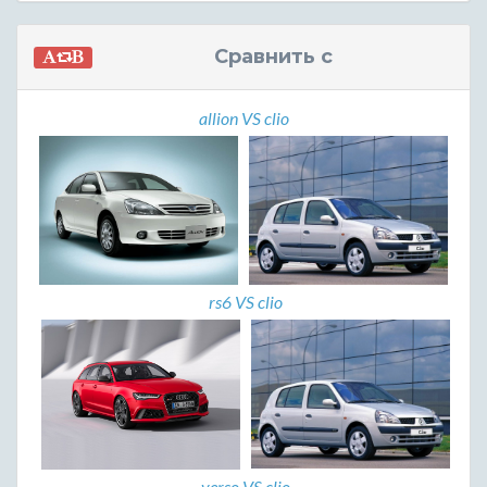
Сравнить с
allion VS clio
rs6 VS clio
verso VS clio