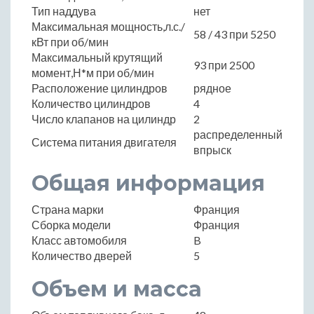
Тип наддува
нет
Максимальная мощность,л.с./
58 / 43 при 5250
кВт при об/мин
Максимальный крутящий
93 при 2500
момент,Н*м при об/мин
Расположение цилиндров
рядное
Количество цилиндров
4
Число клапанов на цилиндр
2
распределенный
Система питания двигателя
впрыск
Общая информация
Страна марки
Франция
Сборка модели
Франция
Класс автомобиля
B
Количество дверей
5
Объем и масса