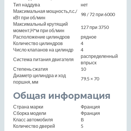
Тип наддува
нет
Максимальная мощность,л.с./
98 / 72 при 6000
кВт при об/мин
Максимальный крутящий
127 при 3750
момент,Н*м при об/мин
Расположение цилиндров
рядное
Количество цилиндров
4
Число клапанов на цилиндр
4
распределенный
Система питания двигателя
впрыск
Степень сжатия
10
Диаметр цилиндра и ход
79.5 × 70
поршня, мм
Общая информация
Страна марки
Франция
Сборка модели
Франция
Класс автомобиля
B
Количество дверей
5