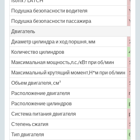
Isofix / LATCH
Yes
Подушка безопасности водителя
Yes
Подушка безопасности пассажира
Yes
Двигатель
Диаметр цилиндра и ход поршня, мм
77.4 
Количество цилиндров
4
Максимальная мощность,л.с./кВт при об/мин
109 
Максимальный крутящий момент,Н*м при об/мин
140 
Объем двигателя, см³
1497
Расположение двигателя
пере
Расположение цилиндров
рядн
Система питания двигателя
расп
Степень сжатия
10.5
Тип двигателя
бенз