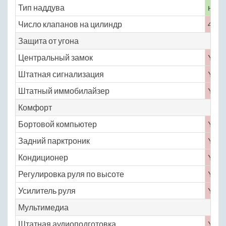
Тип наддува
нет
Число клапанов на цилиндр
4
Защита от угона
Центральный замок
Yes
Штатная сигнализация
Yes
Штатный иммобилайзер
Yes
Комфорт
Бортовой компьютер
Yes
Задний парктроник
Yes
Кондиционер
Yes
Регулировка руля по высоте
Yes
Усилитель руля
Yes
Мультимедиа
Штатная аудиоподготовка
Yes