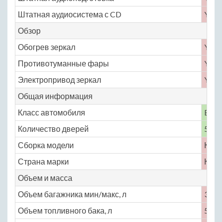
Штатная аудиосистема с CD
Yes
Обзор
Обогрев зеркал
Yes
Противотуманные фары
Yes
Электропривод зеркал
Yes
Общая информация
Класс автомобиля
B
Количество дверей
5
Сборка модели
Кита
Страна марки
Кита
Объем и масса
Объем багажника мин/макс, л
380 
Объем топливного бака, л
50