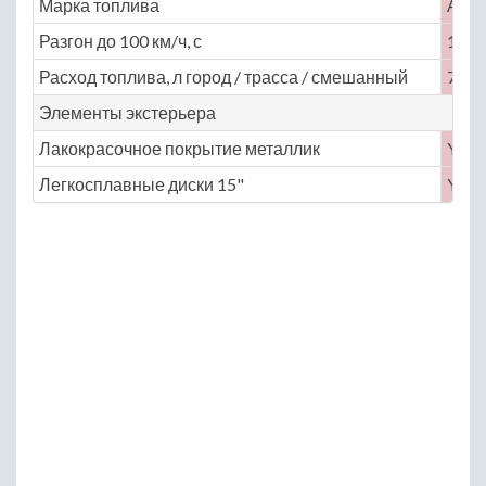
Марка топлива
АИ-
Разгон до 100 км/ч, с
13
Расход топлива, л город / трасса / смешанный
7.7 / 
Элементы экстерьера
Лакокрасочное покрытие металлик
Yes
Легкосплавные диски 15"
Yes