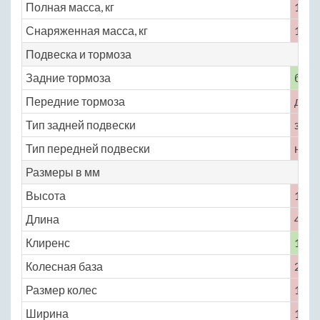
Полная масса, кг
1575
Снаряженная масса, кг
1275
Подвеска и тормоза
Задние тормоза
бар
Передние тормоза
диск
Тип задней подвески
зави
Тип передней подвески
неза
Размеры в мм
Высота
1492
Длина
4139
Клиренс
140
Колесная база
2527
Размер колес
185 /
Ширина
1686