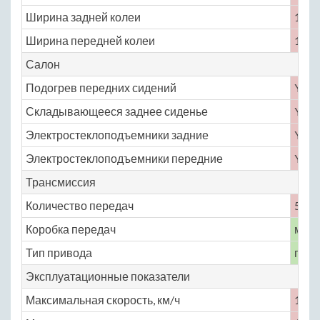
Ширина задней колеи
1422
Ширина передней колеи
1448
Салон
Подогрев передних сидений
Yes
Складывающееся заднее сиденье
Yes
Электростеклоподъемники задние
Yes
Электростеклоподъемники передние
Yes
Трансмиссия
Количество передач
5
Коробка передач
меха
Тип привода
пере
Эксплуатационные показатели
Максимальная скорость, км/ч
160