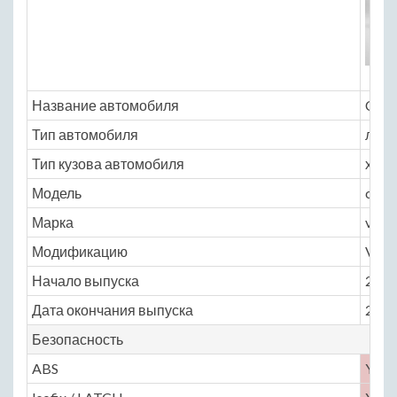
Название автомобиля
Cher
Тип автомобиля
легк
Тип кузова автомобиля
хэтчб
Модель
cher
Марка
very
Модификацию
VR14
Начало выпуска
2011
Дата окончания выпуска
2016
Безопасность
ABS
Yes