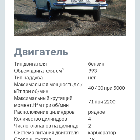
Двигатель
Тип двигателя
бензин
Объем двигателя, см³
993
Тип наддува
нет
Максимальная мощность,л.с./
40 / 30 при 5000
кВт при об/мин
Максимальный крутящий
71 при 2200
момент,Н*м при об/мин
Расположение цилиндров
рядное
Количество цилиндров
4
Число клапанов на цилиндр
2
Система питания двигателя
карбюратор
Степень сжатия
7.8