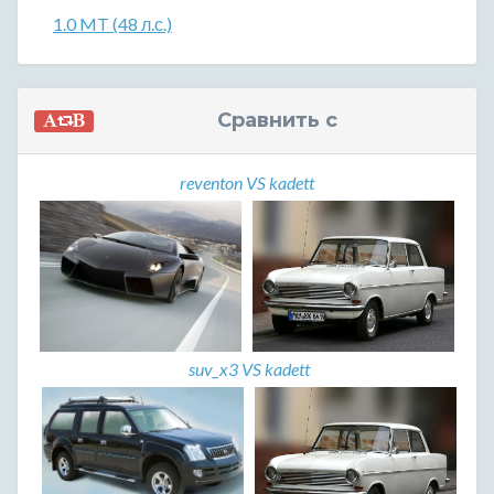
1.0 MT (48 л.с.)
Сравнить с
reventon VS kadett
suv_x3 VS kadett