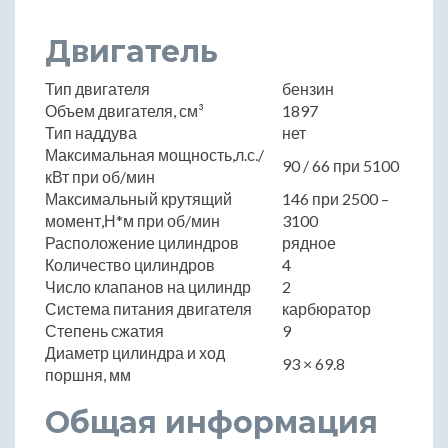
Двигатель
Тип двигателя
бензин
Объем двигателя, см³
1897
Тип наддува
нет
Максимальная мощность,л.с./
90 / 66 при 5100
кВт при об/мин
Максимальный крутящий
146 при 2500 –
момент,Н*м при об/мин
3100
Расположение цилиндров
рядное
Количество цилиндров
4
Число клапанов на цилиндр
2
Система питания двигателя
карбюратор
Степень сжатия
9
Диаметр цилиндра и ход
93 × 69.8
поршня, мм
Общая информация