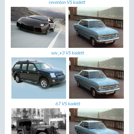
reventon VS kadett
suv_x3 VS kadett
67 VS kadett