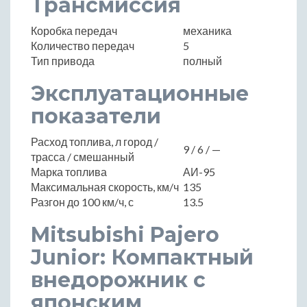
Трансмиссия
Коробка передач
механика
Количество передач
5
Тип привода
полный
Эксплуатационные
показатели
Расход топлива, л город /
9 / 6 / —
трасса / смешанный
Марка топлива
АИ-95
Максимальная скорость, км/ч
135
Разгон до 100 км/ч, с
13.5
Mitsubishi Pajero
Junior: Компактный
внедорожник с
японским