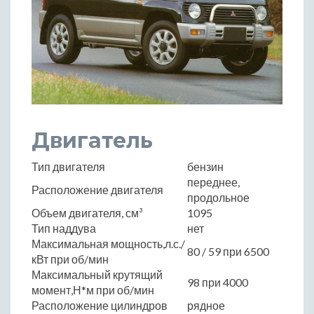
Двигатель
Тип двигателя
бензин
переднее,
Расположение двигателя
продольное
Объем двигателя, см³
1095
Тип наддува
нет
Максимальная мощность,л.с./
80 / 59 при 6500
кВт при об/мин
Максимальный крутящий
98 при 4000
момент,Н*м при об/мин
Расположение цилиндров
рядное