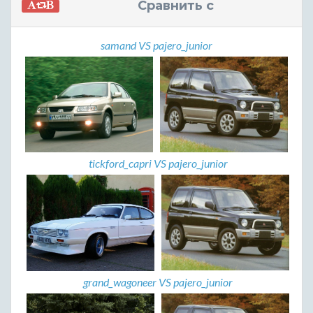
Сравнить с
samand VS pajero_junior
tickford_capri VS pajero_junior
grand_wagoneer VS pajero_junior