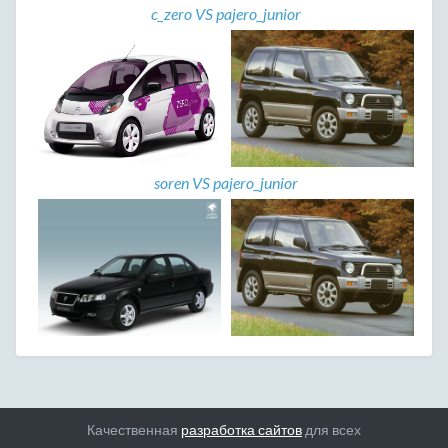
c_zero VS pajero_junior
soren VS pajero_junior
Качественная
разработка сайтов
для всех