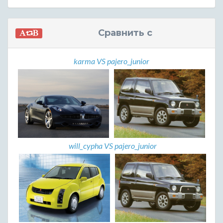
Сравнить с
karma VS pajero_junior
will_cypha VS pajero_junior